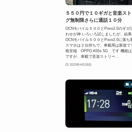
５５０円で１０ギガと音楽スト
グ無制限さらに通話１０分
OCNモバイル５００とPovo2.0のギ
わせが神 いろいろ試しましたが、結
OCNモバイル５００とPovo2.0に落
スマホは２台持ちで、車載用は新規で
格安端 OPPO A55s 5G です 機
ですが、車載で音楽ストリー...
2023年4月28日