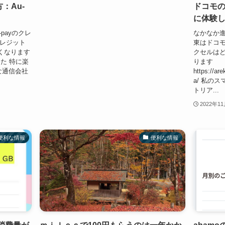
：Au-
ドコモの
に体験
payのクレ
なかなか進
クレジット
東はドコ
くなります
クセルはど
した 特に楽
ります
な通信会社
https://ar
a/ 私の
トリア...
2022年1
便利な情報
便利な情報