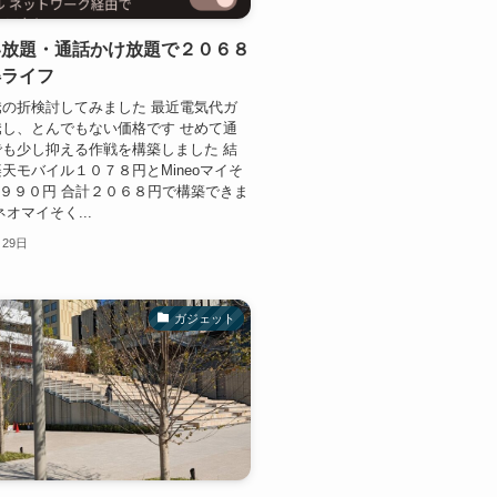
い放題・通話かけ放題で２０６８
得ライフ
の折検討してみました 最近電気代ガ
し、とんでもない価格です せめて通
も少し抑える作戦を構築しました 結
天モバイル１０７８円とMineoマイそ
bが９９０円 合計２０６８円で構築できま
オマイそく...
月29日
ガジェット