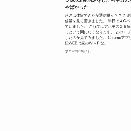
５Gの速度測定をしたらギガの
やばかった
速さは体験できたが通信量が？？？ 
信量を見て驚きました。 半日で４Gバ
ていました。 これではアハモの２５G
っという間になくなります。 どのア
したのか見てみました。 Chromeアプ
段WEBは家のWi－Fiな...
2022年10月1日