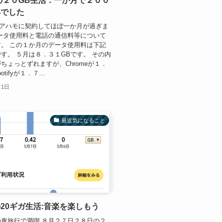
oの２０GB生活：一か月で２００
得でした
にアハモに契約してほぼ一か月が過ぎま
ータ使用料と電話の通信料等について
。 この１か月のデータ使用料は下記
す。 ５月は８．３１GBです。 その内
ちょっとずれますが、Chromeが１．
otifyが１．７...
月1日
最近気になること
20ギガ生活:音楽を楽しもう
車旅行で満喫 ８月２７日２８日の２