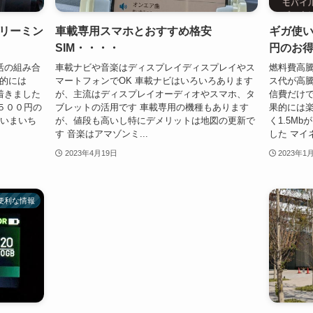
リーミン
車載専用スマホとおすすめ格安
ギガ使
SIM・・・・
円のお
ガ活の組み合
車載ナビや音楽はディスプレイディスプレイやス
燃料費高騰
果的には
マートフォンでOK 車載ナビはいろいろあります
ス代が高騰
ち着きました
が、主流はディスプレイオーディオやスマホ、タ
信費だけで
５００円の
ブレットの活用です 車載専用の機種もあります
果的には楽
能はいまいち
が、値段も高いし特にデメリットは地図の更新で
く1.5M
す 音楽はアマゾンミ...
した マイネ
2023年4月19日
2023年1
便利な情報