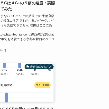
５Gは４G+の５倍の速度：実際
してみた
まない５Gエリアの拡張です 宇都宮駅
モの５Gエリアですが、私のグーグルピ
うも受信できません 理由はここにあ
ekore.htamtochigi.com/2022/02/22/5gkit
スマホでも体験できる宇都宮駅西のペデス
1月4日
最近気になること