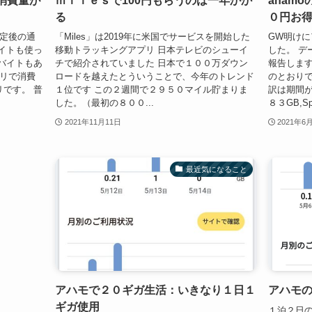
消費量が
ｍｉｌｅｓで100円もらうのは一年かか
aham
る
０円お
測定後の通
「Miles」は2019年に米国でサービスを開始した
GW明け
イトも使っ
移動トラッキングアプリ 日本テレビのシューイ
した。 デ
バイトもあ
チで紹介されていました 日本で１００万ダウン
報告します
プリで消費
ロードを越えたとういうことで、今年のトレンド
のとおりで
リです。 普
１位です この２週間で２９５０マイル貯まりま
訳は期間が
した。（最初の８００...
８３GB,Sp
2021年11月11日
2021年6
最近気になること
アハモで２０ギガ生活：いきなり１日１
アハモの
ギガ使用
１泊２日の