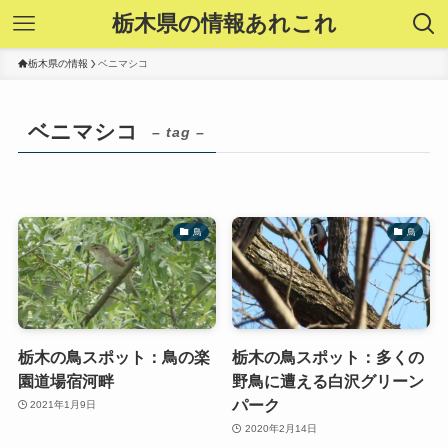
栃木県の情報あれこれ
栃木県の情報
ベニマシコ
ベニマシコ
– tag –
鳥
鳥
栃木の鳥スポット：鳥の楽
栃木の鳥スポット：多くの
園道場宿河畔
野鳥に遭える白沢グリーン
パーク
2021年1月9日
2020年2月14日