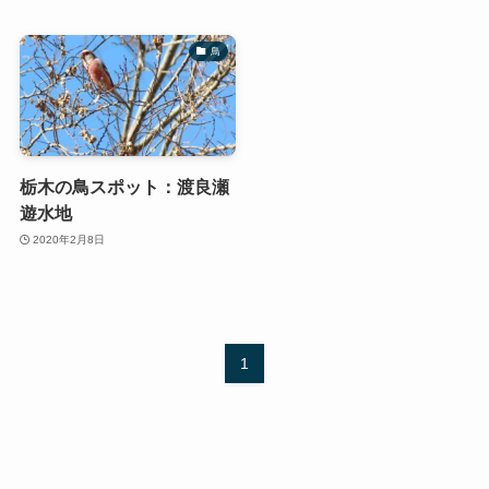
鳥
栃木の鳥スポット：渡良瀬
遊水地
2020年2月8日
1