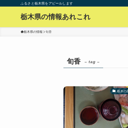
ふるさと栃木県をアピールします
栃木県の情報あれこれ
栃木県の情報
旬香
旬香
– tag –
栃木の