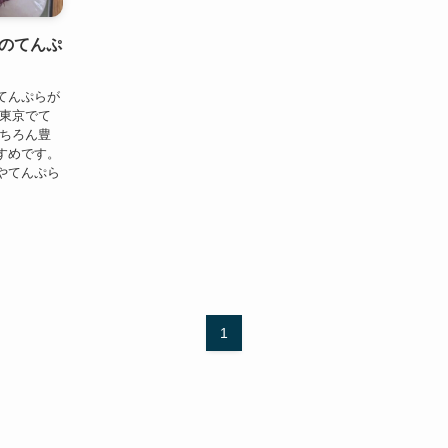
のてんぷ
てんぷらが
が東京でて
もちろん豊
すめです。
やてんぷら
1