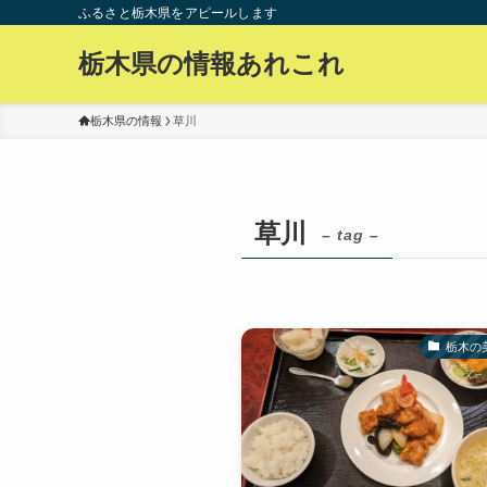
ふるさと栃木県をアピールします
栃木県の情報あれこれ
栃木県の情報
草川
草川
– tag –
栃木の