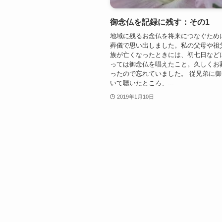
御念仏を記録に残す：その1
地域に残るお念仏を将来につなぐため
葬儀で思い出しました。私の父母や祖
族が亡くなったときには、初七日など
っては御念仏を唱えたこと。久しくお
ったので忘れていました。 従兄弟に
いて聴いたところ、...
2019年1月10日