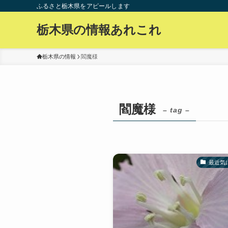
ふるさと栃木県をアピールします
栃木県の情報あれこれ
栃木県の情報
閻魔様
閻魔様
– tag –
最近気