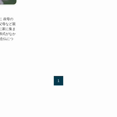
に 叔母の
父母など親
に家に集ま
葬式がなか
御念仏につ
1