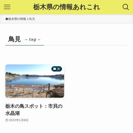
栃木県の情報あれこれ
栃木県の情報
鳥見
鳥見
– tag –
鳥
栃木の鳥スポット：市貝の
水晶湖
2022年1月8日