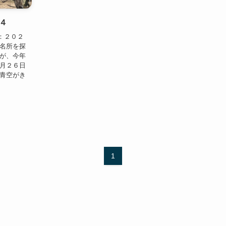
４
：２０２
の名所を探
すが、今年
３月２６日
も青空がき
1