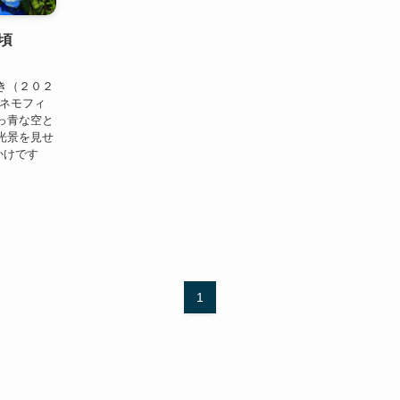
頃
き（２０２
のネモフィ
っ青な空と
光景を見せ
かけです
1