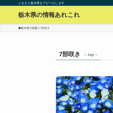
ふるさと栃木県をアピールします
栃木県の情報あれこれ
栃木県の情報
7部咲き
7部咲き
– tag –