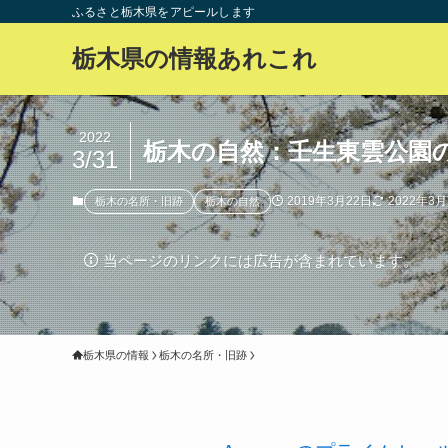
ふるさと栃木県をアピールします
栃木県の情報あれこれ
2022
栃木の自然：壬生東雲公園の
3/31
2019年3月22日
2022年3月
栃木の名所・旧跡
栃木の自然
当ページのリンクには広告が含まれています。
栃木県の情報
栃木の名所・旧跡