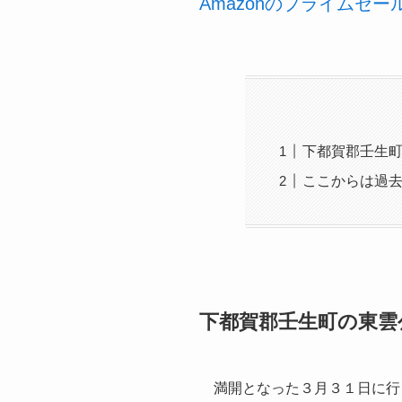
Amazonのプライムセ
下都賀郡壬生
ここからは過
下都賀郡壬生町の東雲
満開となった３月３１日に行