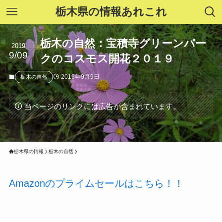
栃木県の情報あれこれ
栃木の自然：宝積寺グリーンパー
2019
9/09
クのコスモス開花２０１９
2019年9月9日
栃木の自然
当ページのリンクには広告が含まれています。
栃木県の情報
栃木の自然
Amazonのプライムセールはこちら！！