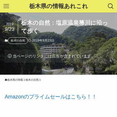
栃木県の情報あれこれ
栃木の自然：塩原温泉箒川に沿っ
2019
9/23
て歩く
2019年9月23日
栃木の自然
当ページのリンクには広告が含まれています。
栃木県の情報
栃木の自然
Amazonのプライムセールはこちら！！