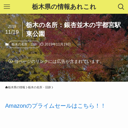
栃木県の情報あれこれ
栃木の名所：銀杏並木の宇都宮駅
2019
11/19
東公園
2019年11月19日
栃木の名所・旧跡
当ページのリンクには広告が含まれています。
栃木県の情報
栃木の名所・旧跡
Amazonのプライムセールはこちら！！