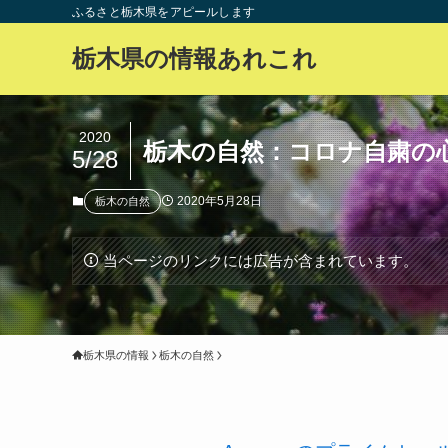
ふるさと栃木県をアピールします
栃木県の情報あれこれ
2020
栃木の自然：コロナ自粛の
5/28
2020年5月28日
栃木の自然
当ページのリンクには広告が含まれています。
栃木県の情報
栃木の自然