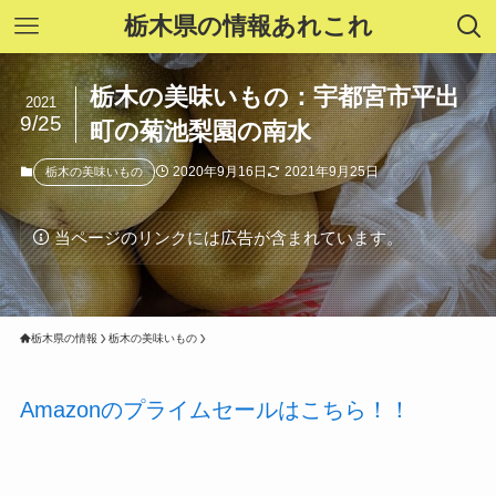
栃木県の情報あれこれ
栃木の美味いもの：宇都宮市平出
2021
9/25
町の菊池梨園の南水
2020年9月16日
2021年9月25日
栃木の美味いもの
当ページのリンクには広告が含まれています。
栃木県の情報
栃木の美味いもの
Amazonのプライムセールはこちら！！