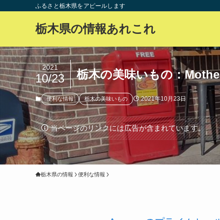
ふるさと栃木県をアピールします
栃木県の情報あれこれ
2021
栃木の美味いもの：Moth
10/23
2021年10月23日
便利な情報
栃木の美味いもの
当ページのリンクには広告が含まれています。
栃木県の情報
便利な情報