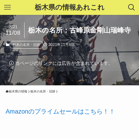
栃木県の情報あれこれ
2021
栃木の名所：古峰原金剛山瑞峰寺
11/08
2021年11月8日
栃木の名所・旧跡
当ページのリンクには広告が含まれています。
栃木県の情報
栃木の名所・旧跡
Amazonのプライムセールはこちら！！