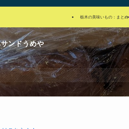
栃木の美味いもの：まとめ
ペサンドうめや