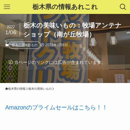
栃木県の情報あれこれ
栃木の美味いもの：牧場アンテナ
2022
1/06
ショップ（南が丘牧場）
2022年1月6日
栃木の美味いもの
当ページのリンクには広告が含まれています。
栃木県の情報
栃木の美味いもの
Amazonのプライムセールはこちら！！