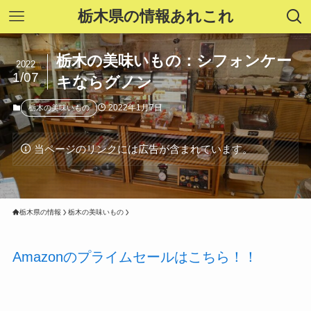
栃木県の情報あれこれ
栃木の美味いもの：シフォンケー
2022
1/07
キならグノン
2022年1月7日
栃木の美味いもの
当ページのリンクには広告が含まれています。
栃木県の情報
栃木の美味いもの
Amazonのプライムセールはこちら！！