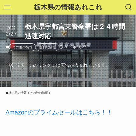
栃木県の情報あれこれ
栃木県宇都宮東警察署は２４時間
2022
2/27
迅速対応
2022年2月27日
その他の情報
便利な情報
当ページのリンクには広告が含まれています。
栃木県の情報
その他の情報
Amazonのプライムセールはこちら！！