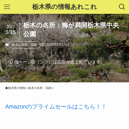
栃木県の情報あれこれ
栃木の名所：梅が満開栃木県中央
2022
3/15
公園
2022年3月15日
栃木の名所・旧跡
当ページのリンクには広告が含まれています。
栃木県の情報
栃木の名所・旧跡
Amazonのプライムセールはこちら！！