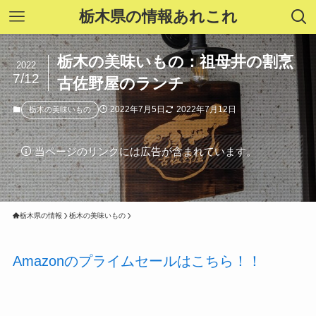
栃木県の情報あれこれ
栃木の美味いもの：祖母井の割烹
2022
7/12
古佐野屋のランチ
2022年7月5日
2022年7月12日
栃木の美味いもの
当ページのリンクには広告が含まれています。
栃木県の情報
栃木の美味いもの
Amazonのプライムセールはこちら！！