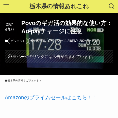
栃木県の情報あれこれ
Povoのギガ活の効果的な使い方：
2024
4/07
Au-payチャージに注意
2022年11月8日
2024年4月7日
ガジェット
便利な情報
当ページのリンクには広告が含まれています。
栃木県の情報
ガジェット
Amazonのプライムセールはこちら！！