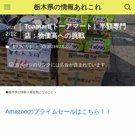
栃木県の情報あれこれ
Toamart(トーアマート）半額専門
2023
2/12
店：物価高への挑戦
2023年2月12日
最近気になること
当ページのリンクには広告が含まれています。
栃木県の情報
最近気になること
Amazonのプライムセールはこちら！！