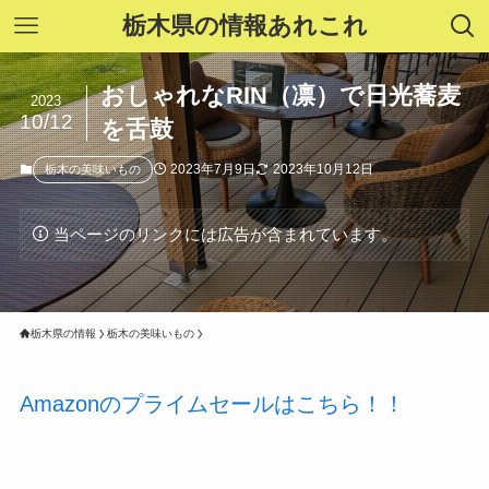
栃木県の情報あれこれ
おしゃれなRIN（凛）で日光蕎麦
2023
10/12
を舌鼓
2023年7月9日
2023年10月12日
栃木の美味いもの
当ページのリンクには広告が含まれています。
栃木県の情報
栃木の美味いもの
Amazonのプライムセールはこちら！！