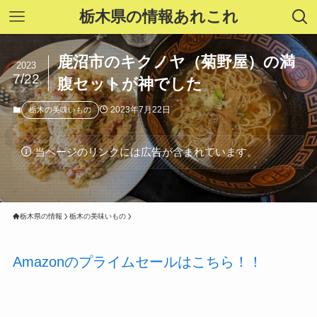
栃木県の情報あれこれ
鹿沼市のキクノヤ（菊野屋）の満
2023
7/22
腹セットが神でした
2023年7月22日
栃木の美味いもの
当ページのリンクには広告が含まれています。
栃木県の情報
栃木の美味いもの
Amazonのプライムセールはこちら！！