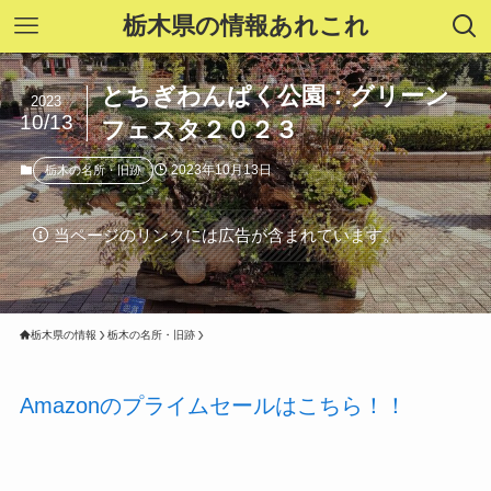
栃木県の情報あれこれ
とちぎわんぱく公園：グリーン
2023
10/13
フェスタ２０２３
2023年10月13日
栃木の名所・旧跡
当ページのリンクには広告が含まれています。
栃木県の情報
栃木の名所・旧跡
Amazonのプライムセールはこちら！！