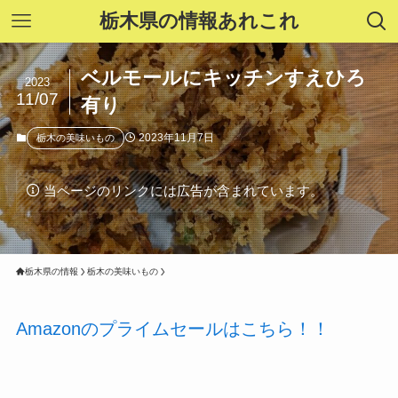
栃木県の情報あれこれ
ベルモールにキッチンすえひろ
2023
11/07
有り
2023年11月7日
栃木の美味いもの
当ページのリンクには広告が含まれています。
栃木県の情報
栃木の美味いもの
Amazonのプライムセールはこちら！！