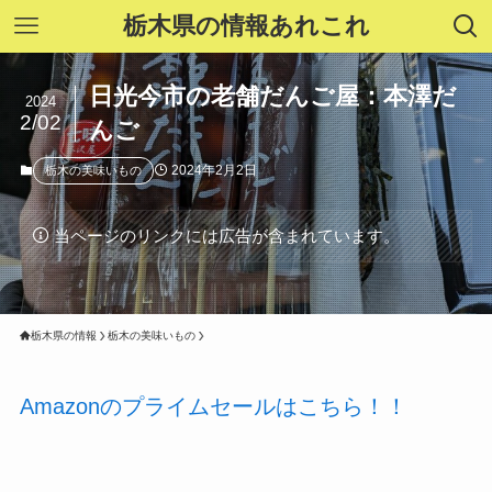
栃木県の情報あれこれ
日光今市の老舗だんご屋：本澤だ
2024
2/02
んご
2024年2月2日
栃木の美味いもの
当ページのリンクには広告が含まれています。
栃木県の情報
栃木の美味いもの
Amazonのプライムセールはこちら！！