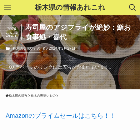
栃木県の情報あれこれ
寿司屋のアジフライが絶妙：鮨お
2024
3/27
食事処・喜代
2024年3月27日
栃木の美味いもの
当ページのリンクには広告が含まれています。
栃木県の情報
栃木の美味いもの
Amazonのプライムセールはこちら！！