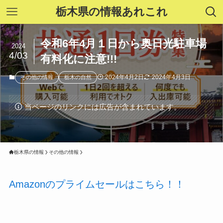
栃木県の情報あれこれ
令和6年4月１日から奥日光駐車場
2024
4/03
有料化に注意!!!
2024年4月2日
2024年4月3日
その他の情報
栃木の自然
当ページのリンクには広告が含まれています。
栃木県の情報
その他の情報
Amazonのプライムセールはこちら！！