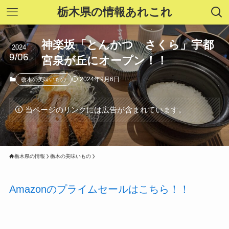
栃木県の情報あれこれ
神楽坂「とんかつ さくら」宇都
2024
9/06
宮泉が丘にオープン！！
2024年9月6日
栃木の美味いもの
当ページのリンクには広告が含まれています。
栃木県の情報
栃木の美味いもの
Amazonのプライムセールはこちら！！