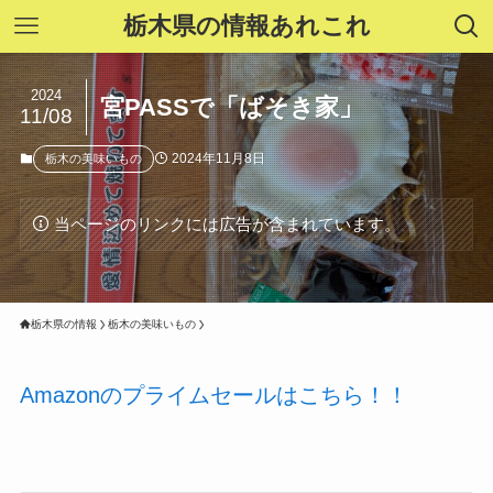
栃木県の情報あれこれ
2024
宮PASSで「ばそき家」
11/08
2024年11月8日
栃木の美味いもの
当ページのリンクには広告が含まれています。
栃木県の情報
栃木の美味いもの
Amazonのプライムセールはこちら！！