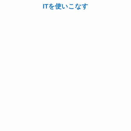
ITを使いこなす
購入はアマゾンでチェックがおすす
め！！！
Amazonのセールはこちらからどうぞ！！
栃木の美味いもの
あれこれ
うまい
おすすめ
アンジェロコート
パスタ
ミヤテラス
ランチ
リッチな気分
・イタリアン
宇都宮
情報
本場
東京
栃木
美味いもの
５階