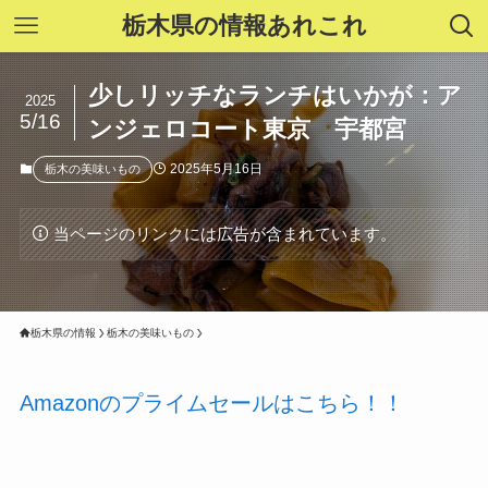
栃木県の情報あれこれ
少しリッチなランチはいかが：ア
2025
5/16
ンジェロコート東京 宇都宮
2025年5月16日
栃木の美味いもの
当ページのリンクには広告が含まれています。
栃木県の情報
栃木の美味いもの
Amazonのプライムセールはこちら！！