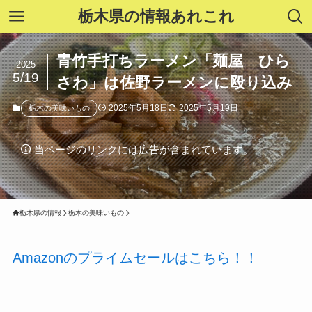
栃木県の情報あれこれ
青竹手打ちラーメン「麺屋 ひら
2025
5/19
さわ」は佐野ラーメンに殴り込み
2025年5月18日
2025年5月19日
栃木の美味いもの
当ページのリンクには広告が含まれています。
栃木県の情報
栃木の美味いもの
Amazonのプライムセールはこちら！！