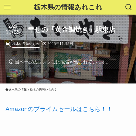
栃木県の情報あれこれ
2025
幸せの「黄金鯛焼き」駅東店
11/05
2025年11月5日
栃木の美味いもの
当ページのリンクには広告が含まれています。
栃木県の情報
栃木の美味いもの
Amazonのプライムセールはこちら！！