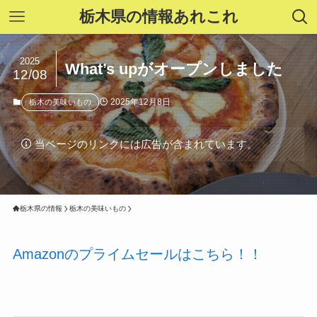
栃木県の情報あれこれ
2025
What’s upがオープンしました
12/08
2025年12月8日
栃木の美味いもの
当ページのリンクには広告が含まれています。
栃木県の情報
栃木の美味いもの
Amazonのプライムセールはこちら！！