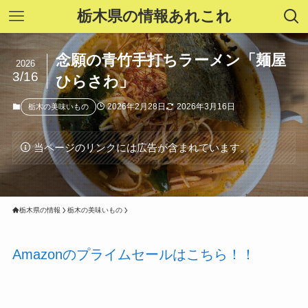
栃木県の情報あれこれ
念願の青竹手打ちラーメン「麺屋
2026
3/16
ひらさわ」
2026年2月28日
2026年3月16日
栃木の美味いもの
当ページのリンクには広告が含まれています。
栃木県の情報
栃木の美味いもの
Amazonのプライムセールはこちら！！