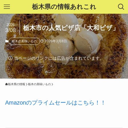
栃木県の情報あれこれ
2026
栃木市の人気ピザ店「大和ピザ」
3/08
2026年3月8日
栃木の美味いもの
当ページのリンクには広告が含まれています。
栃木県の情報
栃木の美味いもの
Amazonのプライムセールはこちら！！