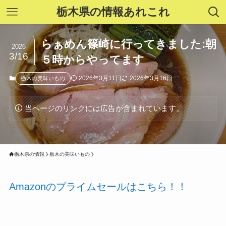
栃木県の情報あれこれ
らぁめん篠崎に行ってきました:朝
2026
3/16
５時からやってます
2026年3月11日
2026年3月16日
栃木の美味いもの
当ページのリンクには広告が含まれています。
栃木県の情報
栃木の美味いもの
Amazonのプライムセールはこちら！！