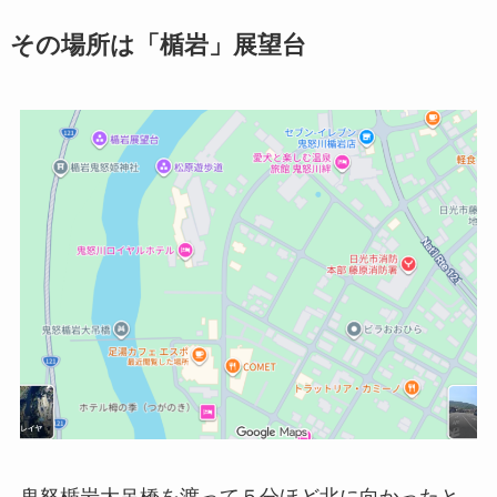
その場所は「楯岩」展望台
鬼怒楯岩大吊橋を渡って５分ほど北に向かったと