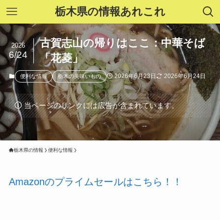
栃木県の情報あれこれ
古賀志山の帰りはここ：中華そば
2026
6/24
「花菱」
2026年6月23日
2026年6月24日
便利な情報
栃木の美味いもの
当ページのリンクには広告が含まれています。
栃木県の情報
便利な情報
Amazonのプライムセールはこちら！！