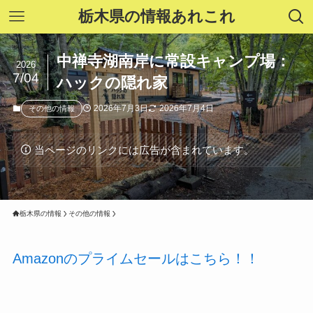
栃木県の情報あれこれ
中禅寺湖南岸に常設キャンプ場：
2026
7/04
ハックの隠れ家
2026年7月3日
2026年7月4日
その他の情報
当ページのリンクには広告が含まれています。
栃木県の情報
その他の情報
Amazonのプライムセールはこちら！！