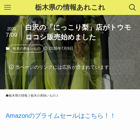
栃木県の情報あれこれ
白沢の「にっこり梨」店がトウモ
2026
7/09
ロコシ販売始めました
2026年7月9日
栃木の美味いもの
当ページのリンクには広告が含まれています。
栃木県の情報
栃木の美味いもの
Amazonのプライムセールはこちら！！