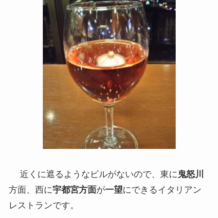
近くに遮るようなビルがないので、東に
鬼怒川
方面、西に
宇都宮方面
が
一望
にできるイタリアン
レストランです。