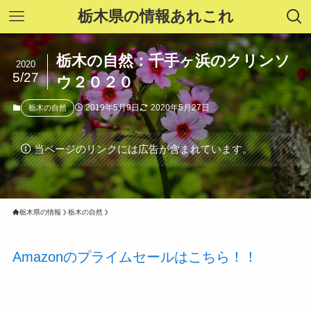
栃木県の情報あれこれ
栃木の自然：千手ヶ浜のクリンソ
2020
5/27
ウ２０２０
2019年5月9日
2020年5月27日
栃木の自然
当ページのリンクには広告が含まれています。
栃木県の情報
栃木の自然
Amazonのプライムセールはこちら！！