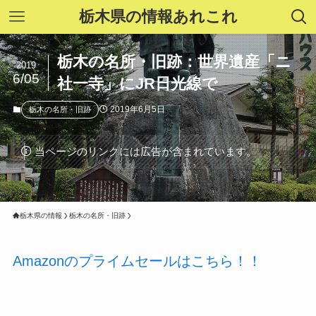
栃木県の情報あれこれ
栃木の名所・旧跡：世界遺産「ニ
2019
6/05
社一寺」にJR日光線で
2019年6月5日
栃木の名所・旧跡
当ページのリンクには広告が含まれています。
栃木県の情報
栃木の名所・旧跡
Amazonのプライムセールはこちら！！