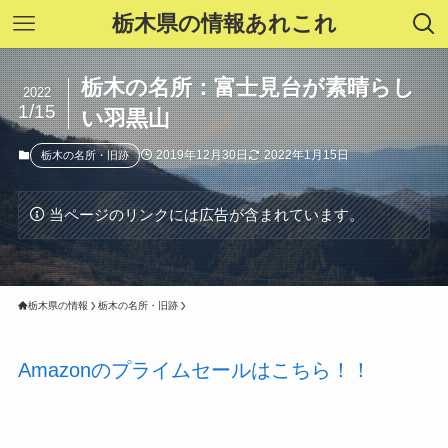
栃木県の情報あれこれ
栃木の名所：富士見台が素晴らし
2022
1/15
い羽黒山
2019年12月30日
2022年1月15日
栃木の名所・旧跡
当ページのリンクには広告が含まれています。
栃木県の情報
栃木の名所・旧跡
Amazonのプライムセールはこちら！！