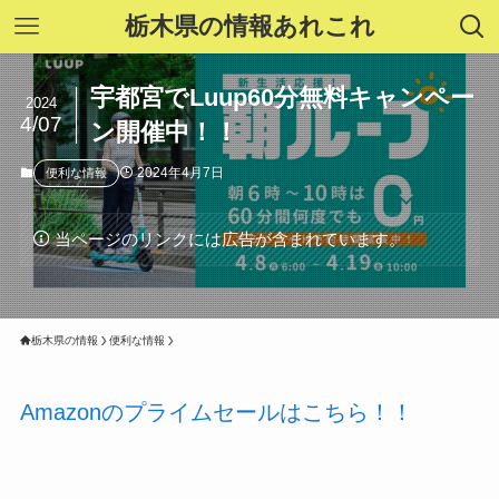
栃木県の情報あれこれ
宇都宮でLuup60分無料キャンペー
2024
4/07
ン開催中！！
2024年4月7日
便利な情報
当ページのリンクには広告が含まれています。
栃木県の情報
便利な情報
Amazonのプライムセールはこちら！！