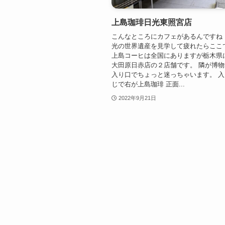
上島珈琲日光東照宮店
こんなところにカフェがあるんですね
光の世界遺産を見学して疲れたらここ
上島コーヒは全国にありますが栃木県
大田原日赤店の２店舗です。 隣が博
入り口でちょっと迷っちゃいます。 
じで右が上島珈琲 正面...
2022年9月21日