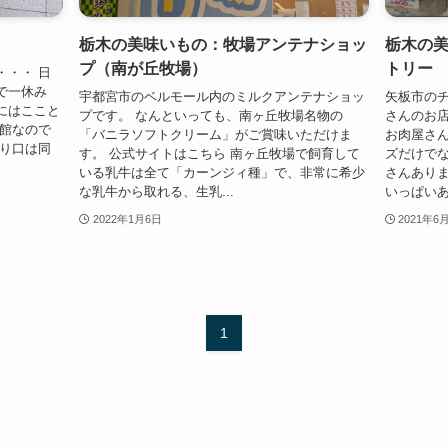
栃木の美味いもの：牧場アンテナショッ
栃木の
プ（南が丘牧場）
トリー
・・・ 日
で一休み
宇都宮市のベルモール内のミルクアンテナショッ
矢板市の
にはここと
プです。 なんといっても、南ヶ丘牧場名物の
さんのお店
物館なので
「バニラソフトクリーム」がご賞味いただけま
お肉屋さ
入り口は同
す。 公式サイトはこちら 南ヶ丘牧場で飼育して
ズだけで
いる乳牛は全て「カーンジィ種」で、非常に希少
さんありま
な乳牛から取れる、生乳...
いっぱいあ
2022年1月6日
2021年6
1